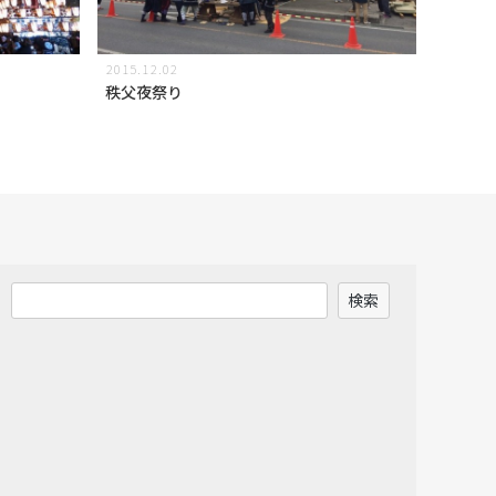
2015.12.02
秩父夜祭り
検
検索
索