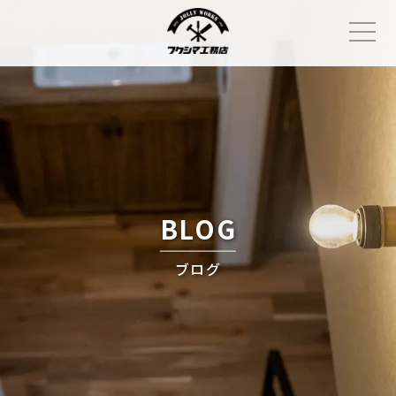
Skip
to
content
BLOG
ブログ