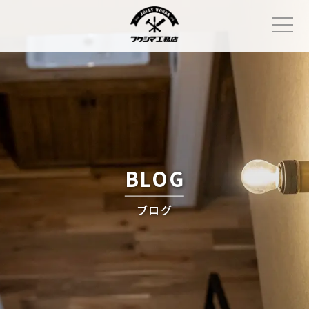
Skip
to
content
BLOG
ブログ