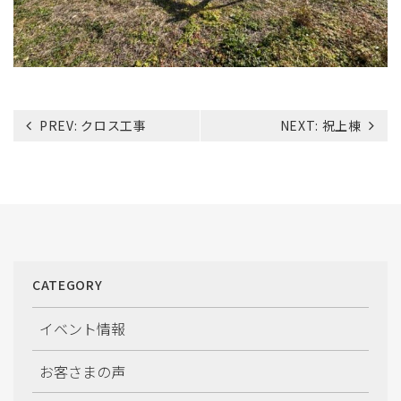
投
PREV:
クロス工事
NEXT:
祝上棟
稿
ナ
ビ
ゲ
ー
シ
ョ
CATEGORY
ン
イベント情報
お客さまの声