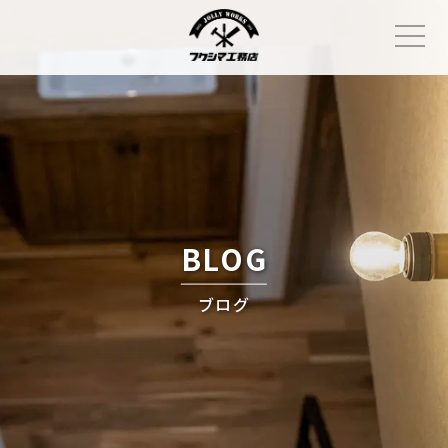
Skip
to
content
BLOG
ブログ