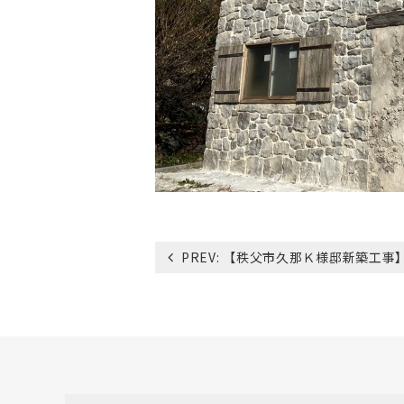
投
PREV:
【秩父市久那Ｋ様邸新築工事
稿
ナ
ビ
ゲ
ー
シ
ョ