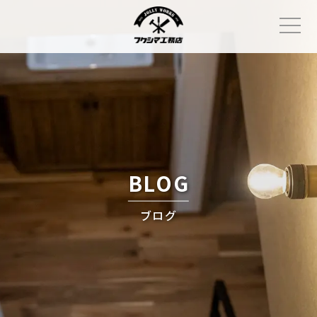
Skip
to
content
BLOG
ブログ